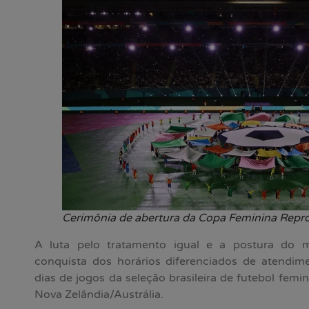
Cerimônia de abertura da Copa Feminina Repr
A luta pelo tratamento igual e a postura do 
conquista dos horários diferenciados de atendim
dias de jogos da seleção brasileira de futebol fe
Nova Zelândia/Austrália.