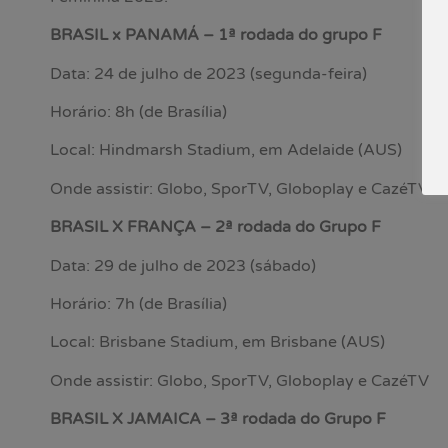
BRASIL x PANAMÁ – 1ª rodada do grupo F
Data: 24 de julho de 2023 (segunda-feira)
Horário: 8h (de Brasília)
Local: Hindmarsh Stadium, em Adelaide (AUS)
Onde assistir: Globo, SporTV, Globoplay e CazéTV
BRASIL X FRANÇA – 2ª rodada do Grupo F
Data: 29 de julho de 2023 (sábado)
Horário: 7h (de Brasília)
Local: Brisbane Stadium, em Brisbane (AUS)
Onde assistir: Globo, SporTV, Globoplay e CazéTV
BRASIL X JAMAICA – 3ª rodada do Grupo F