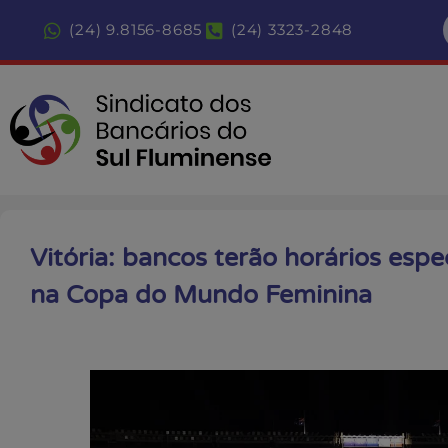
(24) 9.8156-8685
(24) 3323-2848
Vitória: bancos terão horários espec
na Copa do Mundo Feminina