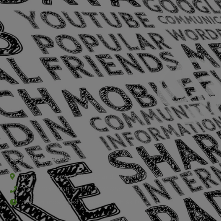
Sede Barra Mansa
Rua Rio Branco, nº107 (2º andar), Centro - Cep: 27.330-030
(24) 3323-2848 ou (24) 3323-2500
De segunda à sexta-feira , das 9h às 17h.