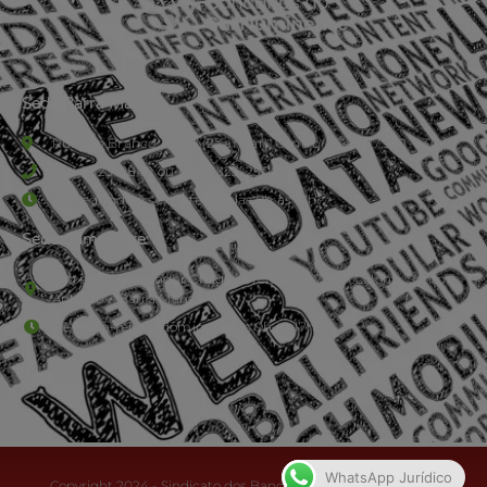
Sede Barra Mansa
Rua Rio Branco, nº107 (2º andar), Centro - Cep: 27.330-030
(24) 3323-2848 ou (24) 3323-2500
De segunda à sexta-feira , das 9h às 17h.
Sede Campestre:
Estrada Governador Chagas Freitas – 3.780 – Colônia Santo
Antônio – Barra Mansa
De terça-feira a domingo, das 9h às 17h
WhatsApp Jurídico
Copyright 2024 - Sindicato dos Bancários do Sul Fluminense