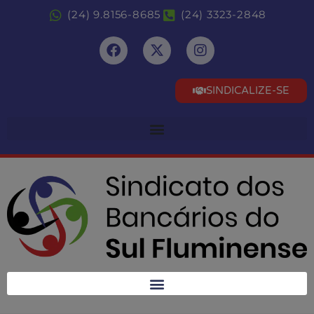
(24) 9.8156-8685
(24) 3323-2848
SINDICALIZE-SE