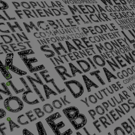
Sede Barra Mansa
Rua Rio Branco, nº107 (2º andar), Centro - Cep: 27.330-030
(24) 3323-2848 ou (24) 3323-2500
De segunda à sexta-feira , das 9h às 17h.
Sede Campestre:
Estrada Governador Chagas Freitas – 3.780 – Colônia Santo
Antônio – Barra Mansa
De terça-feira a domingo, das 9h às 17h