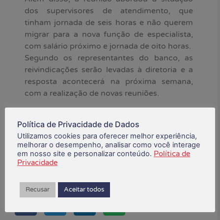
dos supervisores de atendimento, que
tinham jornada de seis horas e não querem
migrar para a nova função de especialista,
com salário próximo e jornada de oito horas.
Segundo os representantes do banco, as
reivindicações serão levadas à diretoria e a
resposta acontecerá na próxima semana,
com a realização de novas reuniões.
*Fonte: Contraf-CUT
Política de Privacidade de Dados
Utilizamos cookies para oferecer melhor experiência,
janeiro 27, 2025
melhorar o desempenho, analisar como você interage
em nosso site e personalizar conteúdo.
Política de
Privacidade
Está gostando do conteúdo?
Compartilhe!
Recusar
Aceitar todos