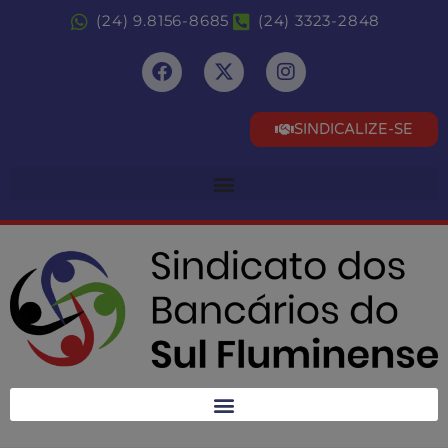
(24) 9.8156-8685
(24) 3323-2848
SINDICALIZE-SE