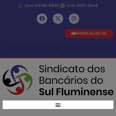
(24) 9.8156-8685
(24) 3323-2848
SINDICALIZE-SE