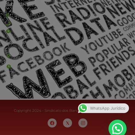
Sede Barra Mansa
Rua Rio Branco, nº107 (2º andar), Centro - Cep: 27.330-030
(24) 3323-2848 ou (24) 3323-2500
De segunda à sexta-feira , das 9h às 17h.
Sede Campestre:
Estrada Governador Chagas Freitas – 3.780 – Colônia Santo
Antônio – Barra Mansa
De terça-feira a domingo, das 9h às 17h
WhatsApp Jurídico
Copyright 2024 - Sindicato dos Bancários do Sul Fluminense