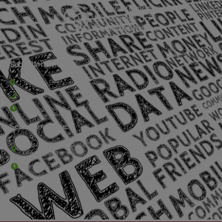
Sede Barra Mansa
Rua Rio Branco, nº107 (2º andar), Centro - Cep: 27.330-030
(24) 3323-2848 ou (24) 3323-2500
De segunda à sexta-feira , das 9h às 17h.
Sede Campestre:
Estrada Governador Chagas Freitas – 3.780 – Colônia Santo
Antônio – Barra Mansa
De terça-feira a domingo, das 9h às 17h