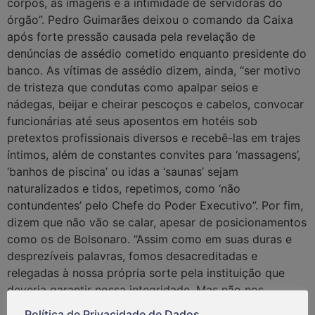
corpos, às imagens e à intimidade de servidoras do
órgão”. Pedro Guimarães deixou o comando da Caixa
após forte pressão causada pela revelação de
denúncias de assédio cometido enquanto presidente do
banco. As vítimas de assédio dizem, ainda, “ser motivo
de tristeza que condutas como apalpar seios e
nádegas, beijar e cheirar pescoços e cabelos, convocar
funcionárias até seus aposentos em hotéis sob
pretextos profissionais diversos e recebê-las em trajes
íntimos, além de constantes convites para ‘massagens’,
‘banhos de piscina’ ou idas a ‘saunas’ sejam
naturalizados e tidos, repetimos, como ‘não
contundentes’ pelo Chefe do Poder Executivo”. Por fim,
dizem que não vão se calar, apesar de posicionamentos
como os de Bolsonaro. “Assim como em suas duras e
desprezíveis palavras, fomos desacreditadas e
relegadas à nossa própria sorte pela instituição que
deveria garantir nossa integridade. Mas não nos
calamos e não iremos nos calar.” Leia na íntegra a nota
Política de Privacidade de Dados