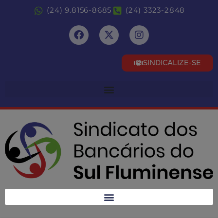
(24) 9.8156-8685
(24) 3323-2848
SINDICALIZE-SE