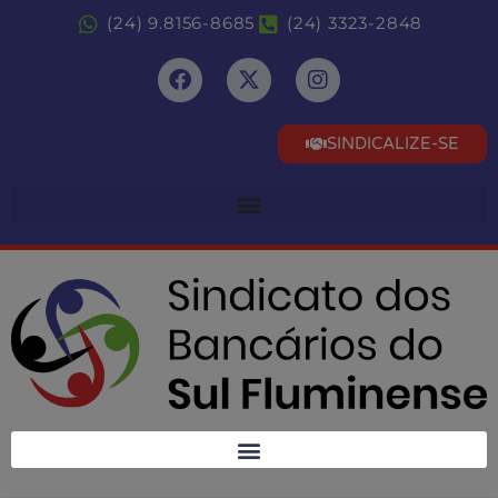
(24) 9.8156-8685
(24) 3323-2848
SINDICALIZE-SE