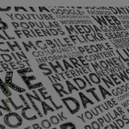
Sede Barra Mansa
Rua Rio Branco, nº107 (2º andar), Centro - Cep: 27.330-030
(24) 3323-2848 ou (24) 3323-2500
De segunda à sexta-feira , das 9h às 17h.
Sede Campestre:
Estrada Governador Chagas Freitas – 3.780 – Colônia Santo
Antônio – Barra Mansa