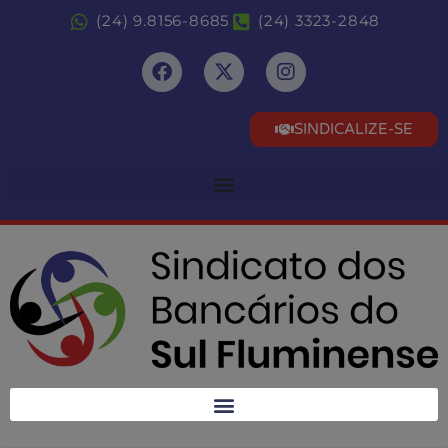
(24) 9.8156-8685
(24) 3323-2848
SINDICALIZE-SE