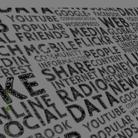
Sede Barra Mansa
Rua Rio Branco, nº107 (2º andar), Centro - Cep: 27.330-030
(24) 3323-2848 ou (24) 3323-2500
De segunda à sexta-feira , das 9h às 17h.
Sede Campestre:
Estrada Governador Chagas Freitas – 3.780 – Colônia Santo
Antônio – Barra Mansa