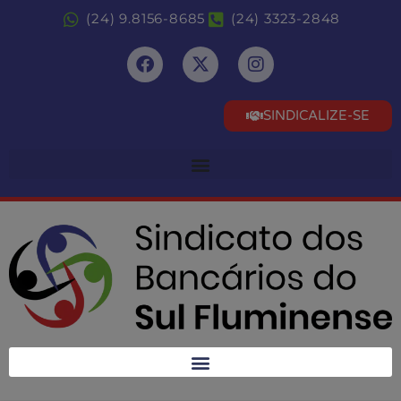
(24) 9.8156-8685
(24) 3323-2848
SINDICALIZE-SE