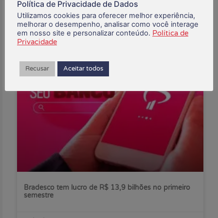
Política de Privacidade de Dados
Buscar:
Utilizamos cookies para oferecer melhor experiência,
melhorar o desempenho, analisar como você interage
em nosso site e personalizar conteúdo.
Política de
Privacidade
Posts Recentes:
Recusar
Aceitar todos
Bradesco tem lucro de R$ 13,9 bilhões no primeiro
semestre