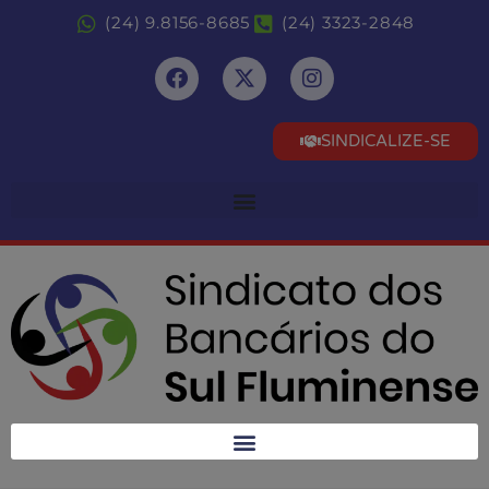
(24) 9.8156-8685
(24) 3323-2848
SINDICALIZE-SE