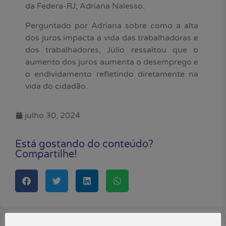
da Federa-RJ, Adriana Nalesso.
Perguntado por Adriana sobre como a alta
dos juros impacta a vida das trabalhadoras e
dos trabalhadores, Júlio ressaltou que o
aumento dos juros aumenta o desemprego e
o endividamento refletindo diretamente na
vida do cidadão.
julho 30, 2024
Está gostando do conteúdo?
Compartilhe!