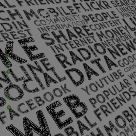
Sede Barra Mansa
Rua Rio Branco, nº107 (2º andar), Centro - Cep: 27.330-030
(24) 3323-2848 ou (24) 3323-2500
De segunda à sexta-feira , das 9h às 17h.
Sede Campestre:
Estrada Governador Chagas Freitas – 3.780 – Colônia Santo
Antônio – Barra Mansa
De terça-feira a domingo, das 9h às 17h