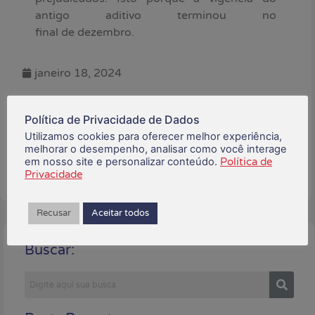
antigo aditivo terminou no
final de dezembro.
janeiro 18, 2024
Está gostando do conteúdo?
Política de Privacidade de Dados
Compartilhe!
Utilizamos cookies para oferecer melhor experiência,
melhorar o desempenho, analisar como você interage
em nosso site e personalizar conteúdo.
Política de
Privacidade
Recusar
Aceitar todos
Buscar: