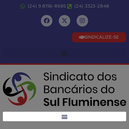
(24) 9.8156-8685
(24) 3323-2848
SINDICALIZE-SE