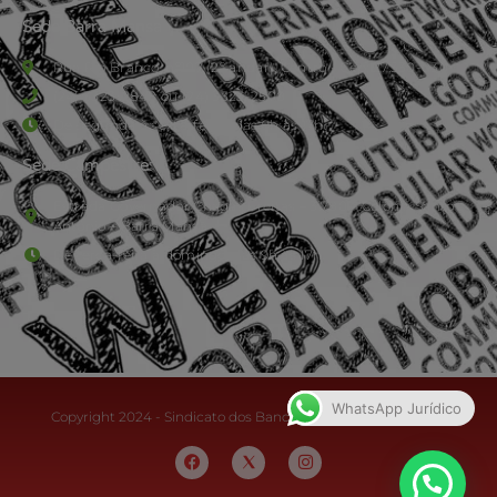
Sede Barra Mansa
Rua Rio Branco, nº107 (2º andar), Centro - Cep: 27.330-030
(24) 3323-2848 ou (24) 3323-2500
De segunda à sexta-feira , das 9h às 17h.
Sede Campestre:
Estrada Governador Chagas Freitas – 3.780 – Colônia Santo
Antônio – Barra Mansa
De terça-feira a domingo, das 9h às 17h
WhatsApp Jurídico
Copyright 2024 - Sindicato dos Bancários do Sul Fluminense