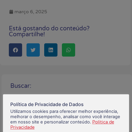
março 6, 2025
Está gostando do conteúdo?
Compartilhe!
Buscar:
Política de Privacidade de Dados
Utilizamos cookies para oferecer melhor experiência,
Posts Recentes:
melhorar o desempenho, analisar como você interage
em nosso site e personalizar conteúdo.
Política de
Privacidade