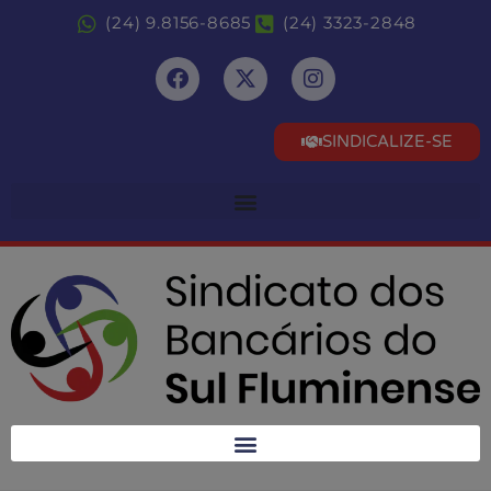
(24) 9.8156-8685
(24) 3323-2848
SINDICALIZE-SE