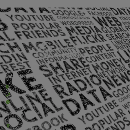
Sede Barra Mansa
Rua Rio Branco, nº107 (2º andar), Centro - Cep: 27.330-030
(24) 3323-2848 ou (24) 3323-2500
De segunda à sexta-feira , das 9h às 17h.
Sede Campestre:
Estrada Governador Chagas Freitas – 3.780 – Colônia Santo
Antônio – Barra Mansa