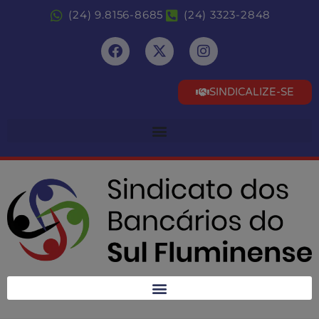
(24) 9.8156-8685
(24) 3323-2848
SINDICALIZE-SE