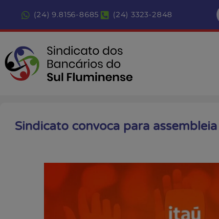
(24) 9.8156-8685
(24) 3323-2848
Sindicato convoca para assembleia