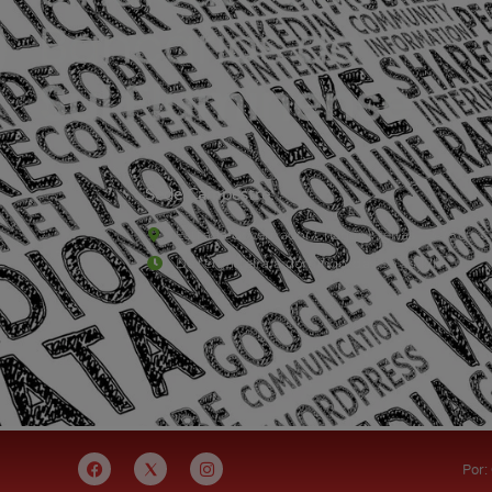
Sede Campestre:
Estrada Governador Chagas Freitas – 3.780 – C
De terça-feira a domingo, das 9h às 17h
Por: