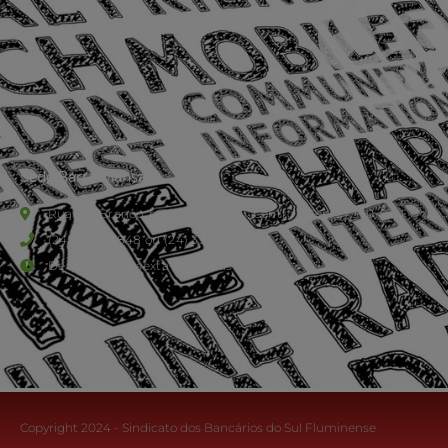
Sede Barra Mansa
Rua Rio Branco, nº107 (2º andar), Centro - Cep: 27.330-030
(24) 3323-2848 ou (24) 3323-2500
De segunda à sexta-feira , das 9h às 17h.
Copyright 2024 - Sindicato dos Bancários do Sul Fluminense