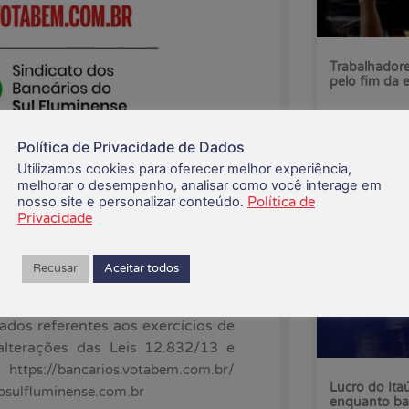
Trabalhadore
pelo fim da 
07/08/2026
Política de Privacidade de Dados
a assembleia no próximo dia 21 de
Utilizamos cookies para oferecer melhor experiência,
melhorar o desempenho, analisar como você interage em
nosso site e personalizar conteúdo.
Política de
Privacidade
ócios de sua base territorial, que
taú Unibanco Holding S/A e banco
Recusar
Aceitar todos
Acordo Coletivo de Trabalho para
dos referentes aos exercícios de
alterações das Leis 12.832/13 e
ma
https://bancarios.votabem.com.br/
Lucro do Ita
osulfluminense.com.br
enquanto ba