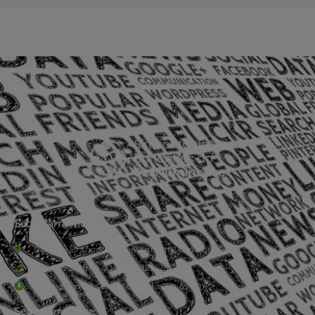
Sede Barra Mansa
Rua Rio Branco, nº107 (2º andar), Centro - Cep: 27.330-030
(24) 3323-2848 ou (24) 3323-2500
De segunda à sexta-feira , das 9h às 17h.
Sede Campestre: