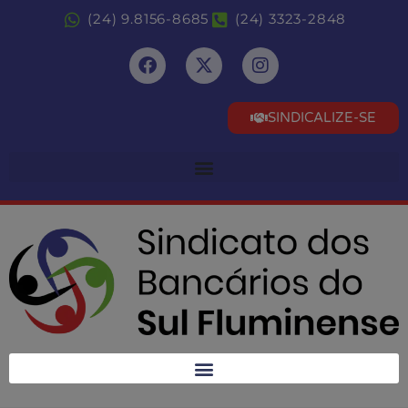
(24) 9.8156-8685
(24) 3323-2848
SINDICALIZE-SE