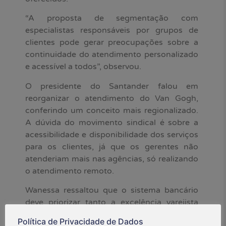
“A proposta de segmentação com
especialistas responsáveis por grupos de
clientes pode gerar preocupações sobre a
continuidade do atendimento personalizado
e acessível a todos”, observou.
O presidente do Santander falou em
reorganizar o atendimento do Van Gogh,
conferindo um conceito mais regionalizado.
A dúvida do movimento sindical é sobre a
acessibilidade e disponibilidade dos serviços
para os clientes, já que os gerentes não
atenderiam mais nas agências, só realizando
o atendimento remoto.
Wanessa ressaltou que o sistema bancário
deve priorizar tanto a excelência varejista
quanto a qualidade no atendimento,
Política de Privacidade de Dados