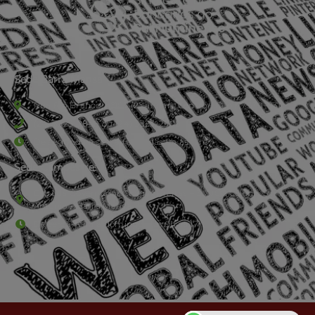
Sede Barra Mansa
Rua Rio Branco, nº107 (2º andar), Centro - Cep: 27.330-030
(24) 3323-2848 ou (24) 3323-2500
De segunda à sexta-feira , das 9h às 17h.
Sede Campestre:
Estrada Governador Chagas Freitas – 3.780 – Colônia Santo
Antônio – Barra Mansa
De terça-feira a domingo, das 9h às 17h