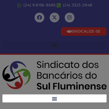
(24) 9.8156-8685
(24) 3323-2848
SINDICALIZE-SE