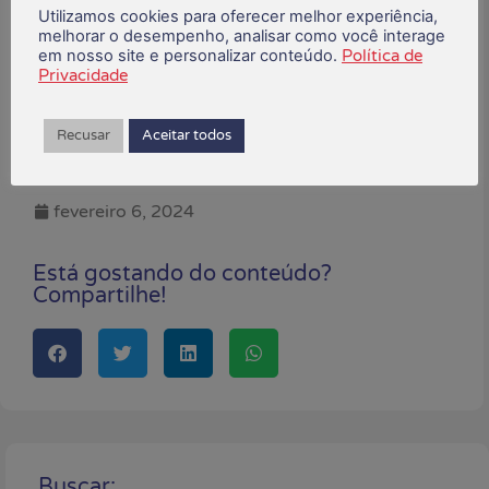
garantindo que todos os clientes tenham
Utilizamos cookies para oferecer melhor experiência,
acesso a serviços bancários essenciais.
melhorar o desempenho, analisar como você interage
em nosso site e personalizar conteúdo.
Política de
“O movimento sindical estará sempre
Privacidade
defendendo os interesses dos trabalhadores
e clientes bancários”, finalizou a
Recusar
Aceitar todos
coordenadora da COE.
fevereiro 6, 2024
Está gostando do conteúdo?
Compartilhe!
Buscar: