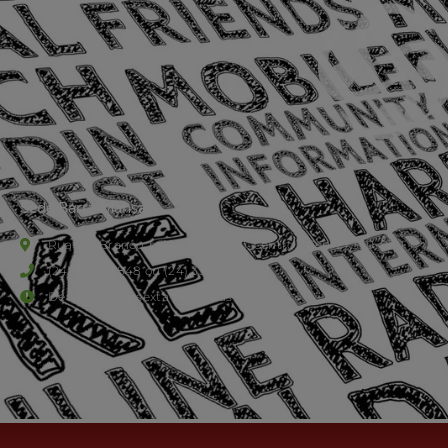
Sede Barra Mansa
Rua Rio Branco, nº107 (2º andar), Centro - Cep: 27.330-030
(24) 3323-2848 ou (24) 3323-2500
De segunda à sexta-feira , das 9h às 17h.