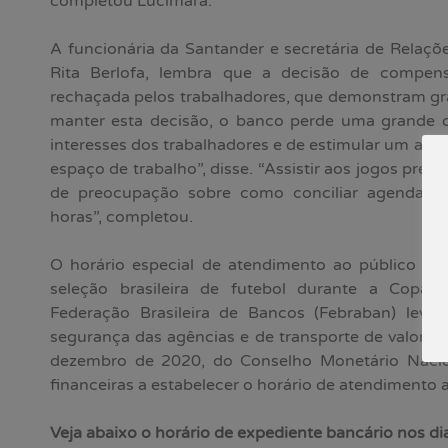
completou Lucimara.
A funcionária da Santander e secretária de Relaçõ
Rita Berlofa, lembra que a decisão de compen
rechaçada pelos trabalhadores, que demonstram gra
manter esta decisão, o banco perde uma grande 
interesses dos trabalhadores e de estimular um ambi
espaço de trabalho”, disse. “Assistir aos jogos pre
de preocupação sobre como conciliar agenda 
horas”, completou.
O horário especial de atendimento ao público nas
seleção brasileira de futebol durante a Cop
Federação Brasileira de Bancos (Febraban) le
segurança das agências e de transporte de valores
dezembro de 2020, do Conselho Monetário Naciona
financeiras a estabelecer o horário de atendimento
Veja abaixo o horário de expediente bancário nos dia