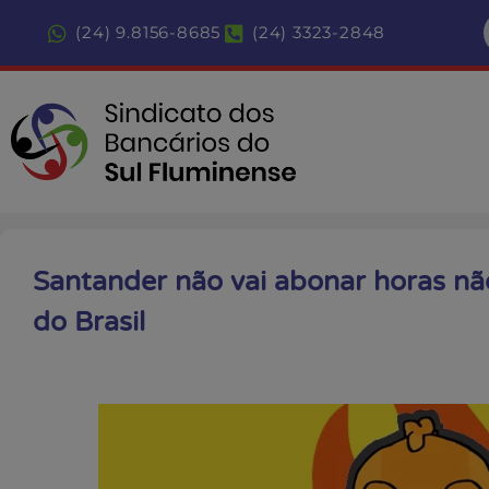
(24) 9.8156-8685
(24) 3323-2848
Santander não vai abonar horas nã
do Brasil