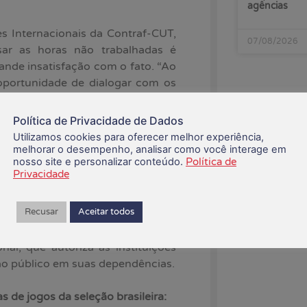
agências
es Internacionais da Contraf-CUT,
07/08/2026
sar as horas não trabalhadas é
nde insatisfação com o fato. “Ao
oportunidade de dialogar com os
ente mais integrativo e salutar no
cisa ser um momento de lazer e não
Política de Privacidade de Dados
pessoal com a compensação das
Utilizamos cookies para oferecer melhor experiência,
melhorar o desempenho, analisar como você interage em
nosso site e personalizar conteúdo.
Política de
Privacidade
 agências, nos dias de jogos da
a do Mundo,
pela
foi estabelecido
Recusar
Aceitar todos
vando em conta questões como a
 e a Resolução nº 4.880, de 23 de
l, que autoriza as instituições
 ao público em suas dependências.
s de jogos da seleção brasileira: