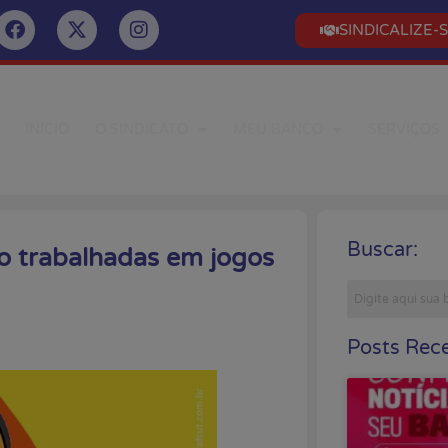
SINDICALIZE-
INÍCIO
O SINDICATO
MEU BANCO
SERVIÇOS
Buscar:
o trabalhadas em jogos
Posts Rece