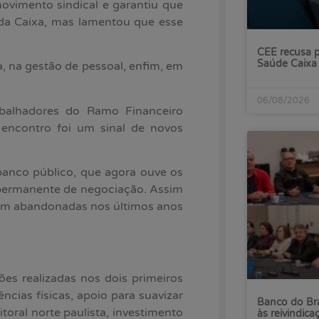
ovimento sindical e garantiu que
da Caixa, mas lamentou que esse
CEE recusa p
Saúde Caixa
a, na gestão de pessoal, enfim, em
06/08/2026
abalhadores do Ramo Financeiro
 encontro foi um sinal de novos
banco público, que agora ouve os
 permanente de negociação. Assim
am abandonadas nos últimos anos
es realizadas nos dois primeiros
cias físicas, apoio para suavizar
Banco do Bra
toral norte paulista, investimento
às reivindica