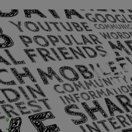
Sede Barra Mansa
Rua Rio Branco, nº107 (2º andar), Centro - Cep: 27.330-030
(24) 3323-2848 ou (24) 3323-2500