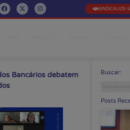
SINDICALIZE-
INÍCIO
O SINDICATO
MEU BANCO
SERVIÇOS
Buscar:
dos Bancários debatem
dos
Posts Rece