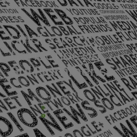
Sede Campestre:
Estrada Governador Chagas Freitas – 3.780 – C
De terça-feira a domingo, das 9h às 17h