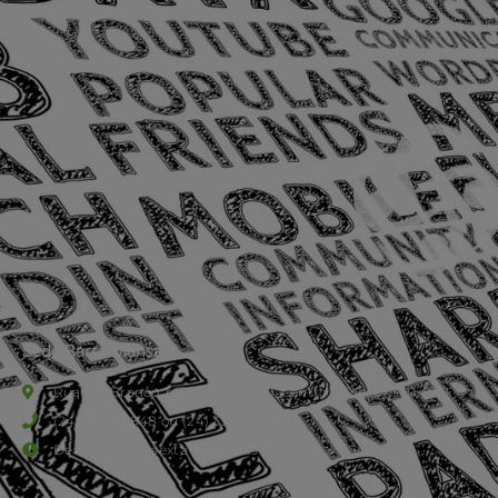
Sede Barra Mansa
Rua Rio Branco, nº107 (2º andar), Centro - Cep: 27.330-030
(24) 3323-2848 ou (24) 3323-2500
De segunda à sexta-feira , das 9h às 17h.