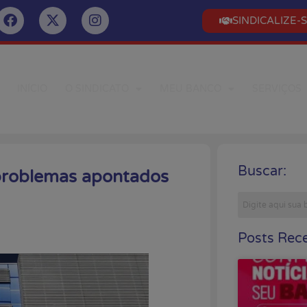
SINDICALIZE-
INÍCIO
O SINDICATO
MEU BANCO
SERVIÇOS
Buscar:
problemas apontados
Posts Rece