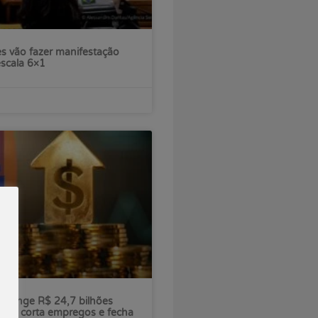
s vão fazer manifestação
escala 6×1
ú atinge R$ 24,7 bilhões
nco corta empregos e fecha