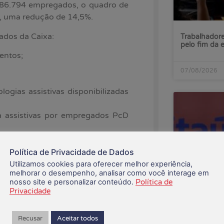
 86.794 empregados, o quadro de
, uma redução de 14,5%.
ados da Caixa:
Trabalhadore
pelo fim da 
lentos;
07/08/2026
ogias assistivas disponibilizadas
ia assistivas por empregados PcD
o, com retorno da designação
Política de Privacidade de Dados
Utilizamos cookies para oferecer melhor experiência,
melhorar o desempenho, analisar como você interage em
or mais de 10 anos;
nosso site e personalizar conteúdo.
Política de
os os empregados, com efetivo
Privacidade
s, cumpridas em quatro dias por
Lucro do Ita
Recusar
Aceitar todos
enquanto ba