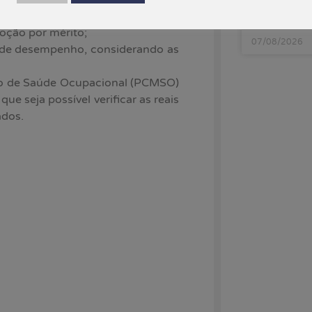
agências
 moral e sexual;
moção por mérito;
07/08/2026
s de desempenho, considerando as
co de Saúde Ocupacional (PCMSO)
e seja possível verificar as reais
ados.