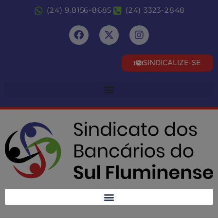
(24) 9.8156-8685
(24) 3323-2848
SINDICALIZE-SE