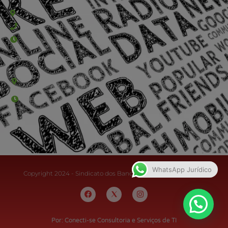
Rua Rio Branco, nº107 (2º andar), Centro - Cep: 27.330-030
(24) 3323-2848 ou (24) 3323-2500
De segunda à sexta-feira , das 9h às 17h.
Sede Campestre:
Estrada Governador Chagas Freitas – 3.780 – Colônia Santo
Antônio – Barra Mansa
De terça-feira a domingo, das 9h às 17h
WhatsApp Jurídico
Copyright 2024 - Sindicato dos Bancários do Sul Fluminense
Por: Conecti-se Consultoria e Serviços de TI