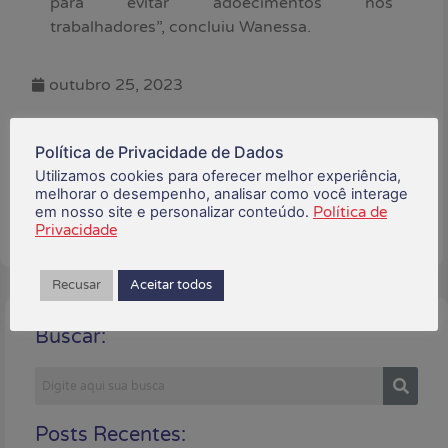
para evitar adoecimentos nos
trabalhadores”, concluiu Wanessa.
outubro 25, 2023
Está gostando do conteúdo?
Política de Privacidade de Dados
Compartilhe!
Utilizamos cookies para oferecer melhor experiência,
melhorar o desempenho, analisar como você interage
em nosso site e personalizar conteúdo.
Política de
Privacidade
Recusar
Aceitar todos
Buscar:
Posts Recentes: