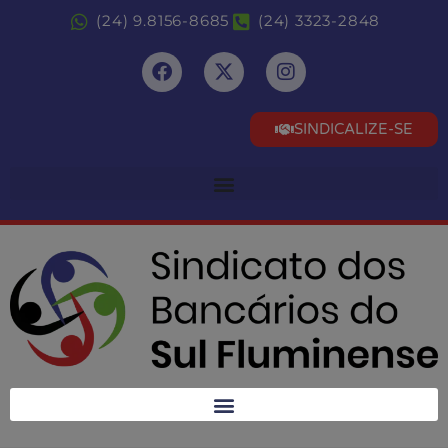
(24) 9.8156-8685
(24) 3323-2848
SINDICALIZE-SE