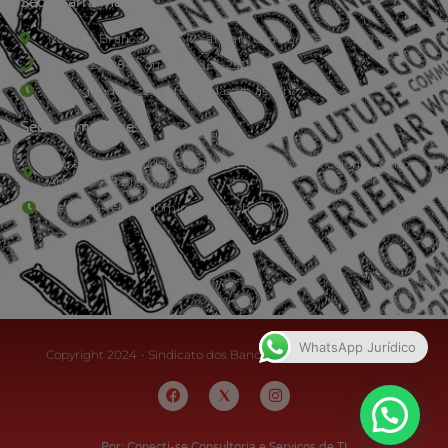
Sede Barra Mansa
Rua Rio Branco, nº107 (2º andar), Centro - Cep: 27.330-030
(24) 3323-2848 ou (24) 3323-2500
De segunda à sexta-feira , das 9h às 17h.
Sede Campestre:
Estrada Governador Chagas Freitas – 3.780 – Colônia Santo
Antônio – Barra Mansa
De terça-feira a domingo, das 9h às 17h
WhatsApp Jurídico
Copyright 2024 - Sindicato dos Bancários do Sul Fluminense
Por: Conecti-se Consultoria e Serviços de TI