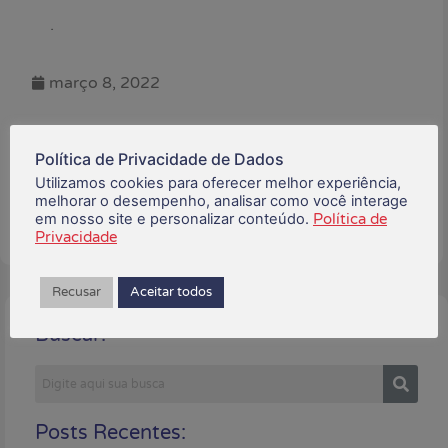
.
março 8, 2022
Está gostando do conteúdo?
Compartilhe!
Política de Privacidade de Dados
Utilizamos cookies para oferecer melhor experiência,
melhorar o desempenho, analisar como você interage
em nosso site e personalizar conteúdo.
Política de
Privacidade
Recusar
Aceitar todos
Buscar:
Posts Recentes: