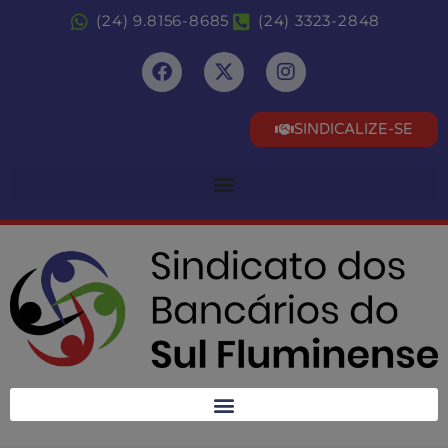
(24) 9.8156-8685
(24) 3323-2848
SINDICALIZE-SE