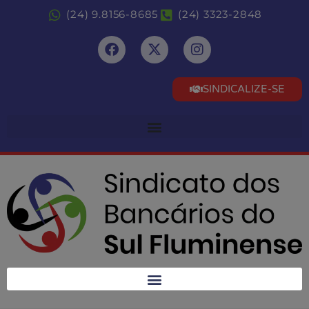
(24) 9.8156-8685
(24) 3323-2848
SINDICALIZE-SE