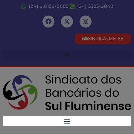
(24) 9.8156-8685
(24) 3323-2848
SINDICALIZE-SE