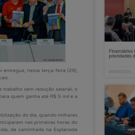
Financiários 
prioridades
 entregue, nesta terça-feira (29),
06/08/2026
ais.
 trabalho sem redução salarial; o
 para quem ganha até R$ 5 mil e a
ilização do dia, quando milhares
rticiparam nas primeiras horas do
uida, da caminhada na Esplanada