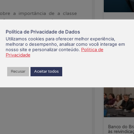
sobre a importância de a classe
enfrentar os ataques da extrema
CEE recusa p
Saúde Caixa
tas.
Política de Privacidade de Dados
Utilizamos cookies para oferecer melhor experiência,
centivou os trabalhadores a se
06/08/2026
melhorar o desempenho, analisar como você interage em
nosso site e personalizar conteúdo.
Política de
Privacidade
balhadora tem caiu do céu ou foi
ação e com muita luta”, afirmou
Recusar
Aceitar todos
Banco do Bra
às reivindica