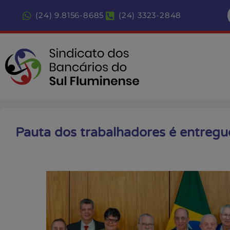
(24) 9.8156-8685
(24) 3323-2848
Pauta dos trabalhadores é entregu