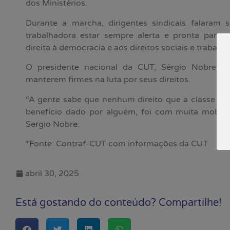
dos Ministérios.
Durante a marcha, dirigentes sindicais falaram 
trabalhadora estar sempre alerta e pronta para 
direita à democracia e aos direitos sociais e trabalhis
O presidente nacional da CUT, Sérgio Nobre, in
manterem firmes na luta por seus direitos.
“A gente sabe que nenhum direito que a classe tra
benefício dado por alguém, foi com muita mobiliz
Sergio Nobre.
*Fonte: Contraf-CUT com informações da CUT
abril 30, 2025
Está gostando do conteúdo? Compartilhe!