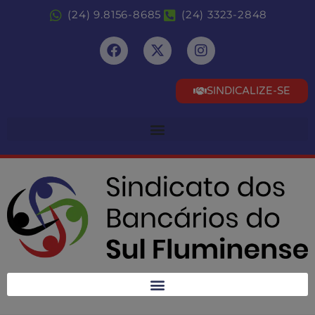
(24) 9.8156-8685
(24) 3323-2848
SINDICALIZE-SE