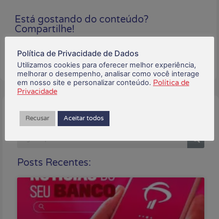
Está gostando do conteúdo?
Compartilhe!
Política de Privacidade de Dados
Utilizamos cookies para oferecer melhor experiência,
melhorar o desempenho, analisar como você interage
em nosso site e personalizar conteúdo.
Política de
Privacidade
Buscar:
Recusar
Aceitar todos
Posts Recentes: