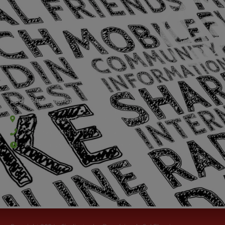
Sede Barra Mansa
Rua Rio Branco, nº107 (2º andar), Centro - Cep: 27.330-030
(24) 3323-2848 ou (24) 3323-2500
De segunda à sexta-feira , das 9h às 17h.