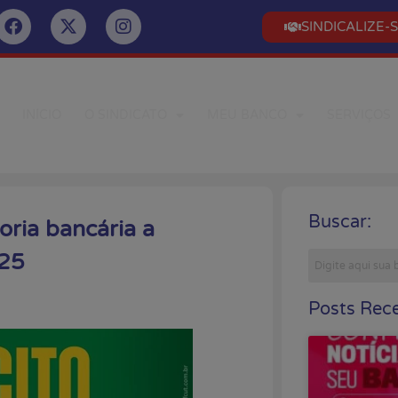
SINDICALIZE-
INÍCIO
O SINDICATO
MEU BANCO
SERVIÇOS
Buscar:
oria bancária a
025
Posts Rece