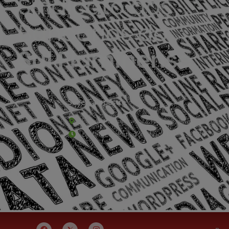
Sede Campestre:
Estrada Governador Chagas Freitas – 3.780 – C
De terça-feira a domingo, das 9h às 17h