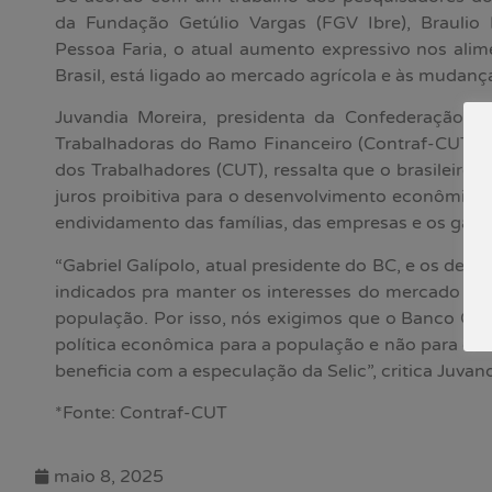
da Fundação Getúlio Vargas (FGV Ibre), Braulio
Pessoa Faria, o atual aumento expressivo nos ali
Brasil, está ligado ao mercado agrícola e às mudança
Juvandia Moreira, presidenta da Confederação N
Trabalhadoras do Ramo Financeiro (Contraf-CUT) e 
dos Trabalhadores (CUT), ressalta que o brasileiro 
juros proibitiva para o desenvolvimento econômico
endividamento das famílias, das empresas e os gast
“Gabriel Galípolo, atual presidente do BC, e os d
indicados pra manter os interesses do mercado fin
população. Por isso, nós exigimos que o Banco Cen
política econômica para a população e não para o m
beneficia com a especulação da Selic”, critica Juvand
*Fonte: Contraf-CUT
maio 8, 2025