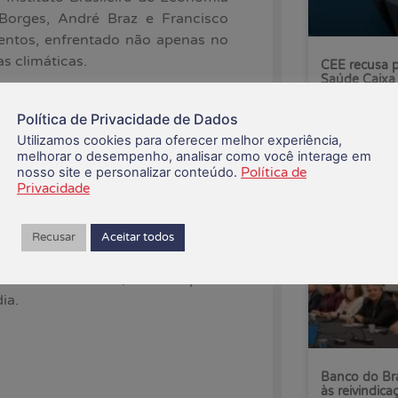
 Borges, André Braz e Francisco
mentos, enfrentado não apenas no
s climáticas.
CEE recusa p
Saúde Caixa
acional dos Trabalhadores e das
vice-presidenta da Central Única
Política de Privacidade de Dados
06/08/2026
já convive com uma taxa básica de
Utilizamos cookies para oferecer melhor experiência,
melhorar o desempenho, analisar como você interage em
 e que aumenta o custo de vida, o
nosso site e personalizar conteúdo.
Política de
os do governo federal.
Privacidade
emais membros do Copom não foram
anceiro, mas sim ps interesses da
Recusar
Aceitar todos
tral cumpra o papel de fazer uma
ercado financeiro, o único que se
ia.
Banco do Bra
às reivindica