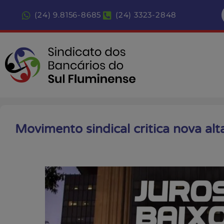
(24) 9.8156-8685
(24) 3323-2848
Movimento sindical critica nova alta