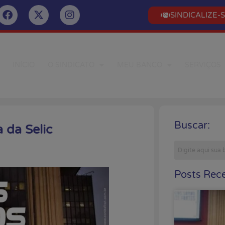
SINDICALIZE-
INÍCIO
O SINDICATO
MEU BANCO
SERVIÇOS
Buscar:
 da Selic
Posts Rece