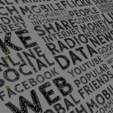
Sede Barra Mansa
Rua Rio Branco, nº107 (2º andar), Centro - Cep: 27.330-030
(24) 3323-2848 ou (24) 3323-2500
De segunda à sexta-feira , das 9h às 17h.
Sede Campestre:
Estrada Governador Chagas Freitas – 3.780 – Colônia Santo
Antônio – Barra Mansa
De terça-feira a domingo, das 9h às 17h