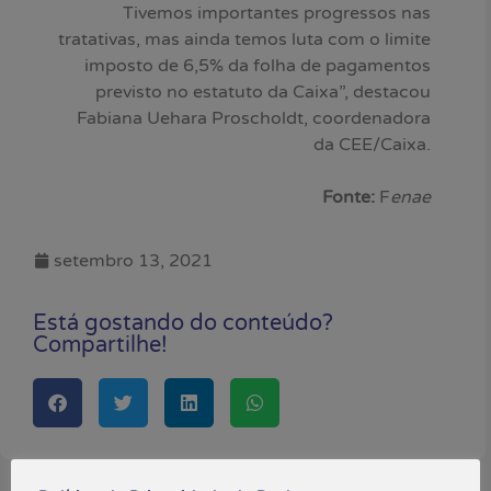
Tivemos importantes progressos nas
tratativas, mas ainda temos luta com o limite
imposto de 6,5% da folha de pagamentos
previsto no estatuto da Caixa”, destacou
Fabiana Uehara Proscholdt, coordenadora
da CEE/Caixa.
Fonte:
F
enae
setembro 13, 2021
Está gostando do conteúdo?
Compartilhe!