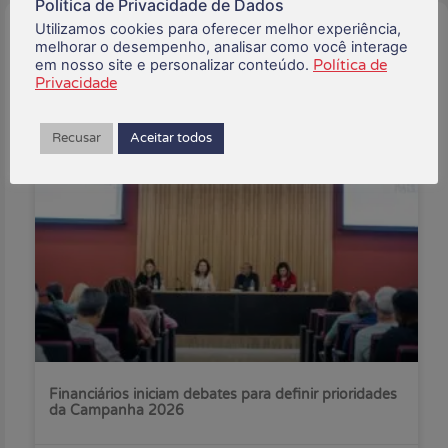
Política de Privacidade de Dados
Utilizamos cookies para oferecer melhor experiência,
Buscar:
melhorar o desempenho, analisar como você interage
em nosso site e personalizar conteúdo.
Política de
Privacidade
Posts Recentes:
Recusar
Aceitar todos
Financiários iniciam debates para definir prioridades
da Campanha 2026