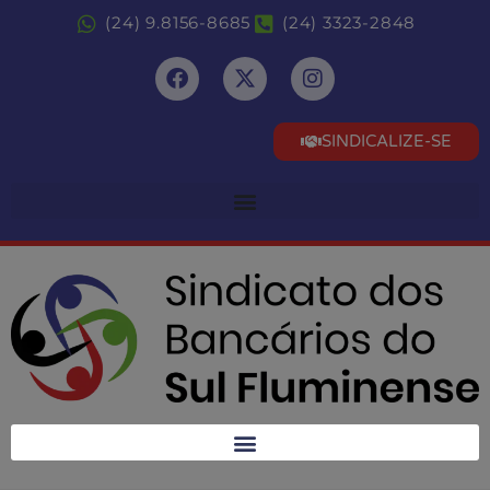
(24) 9.8156-8685
(24) 3323-2848
SINDICALIZE-SE