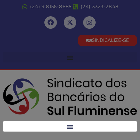
(24) 9.8156-8685
(24) 3323-2848
SINDICALIZE-SE