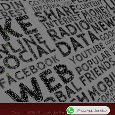
Sede Barra Mansa
Rua Rio Branco, nº107 (2º andar), Centro - Cep: 27.330-030
(24) 3323-2848 ou (24) 3323-2500
De segunda à sexta-feira , das 9h às 17h.
Sede Campestre:
Estrada Governador Chagas Freitas – 3.780 – Colônia Santo
Antônio – Barra Mansa
De terça-feira a domingo, das 9h às 17h
WhatsApp Jurídico
Copyright 2024 - Sindicato dos Bancários do Sul Fluminense