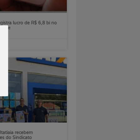
gistra lucro de R$ 6,8 bi no
estre
Itatiaia recebem
es do Sindicato