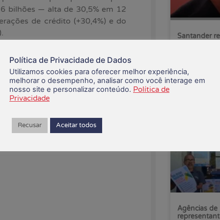
1,6 bilhões — alta de 30,5% em 12
erações de crédito (+30,4%) e do
.
Santander re
primeiro sem
.646, com abertura de 243 postos
Política de Privacidade de Dados
cantil também aumentou sua rede
05/08/2026
Utilizamos cookies para oferecer melhor experiência,
tos após a abertura de 45 novas
melhorar o desempenho, analisar como você interage em
nosso site e personalizar conteúdo.
Política de
Privacidade
, e isso só é possível graças ao
speramos que esse bom momento
Recusar
Aceitar todos
ue constroem esses resultados”,
ização dos Empregados (COE),
Agências de 
representant