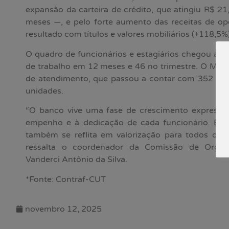
expansão da carteira de crédito, que atingiu R$ 2
meses —, e pelo forte aumento das receitas de op
resultado com títulos e valores mobiliários (+118,5%)
O quadro de funcionários e estagiários chegou a 3
de trabalho em 12 meses e 46 no trimestre. O Mer
de atendimento, que passou a contar com 352 pon
unidades.
“O banco vive uma fase de crescimento expressivo
empenho e à dedicação de cada funcionário. E
também se reflita em valorização para todos os q
ressalta o coordenador da Comissão de Organ
Vanderci Antônio da Silva.
*Fonte: Contraf-CUT
novembro 12, 2025