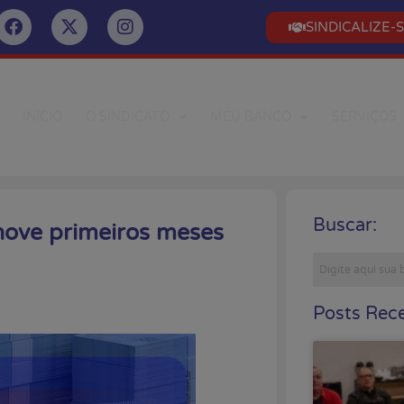
SINDICALIZE-
INÍCIO
O SINDICATO
MEU BANCO
SERVIÇOS
Buscar:
 nove primeiros meses
Posts Rece