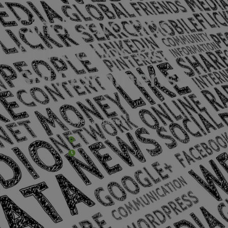
Sede Campestre:
Estrada Governador Chagas Freitas – 3.780 – C
De terça-feira a domingo, das 9h às 17h