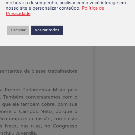
agências
melhorar o desempenho, analisar como você interage em
nosso site e personalizar conteúdo.
Política de
 milhões por ano, só com juros.
Privacidade
aúde e educação, ou seja, onde é
07/08/2026
a. Por isso, nós todos temos que
i colocado lá pelo Bolsonaro, que
Recusar
Aceitar todos
ca de geração de emprego e renda”,
esentantes da classe trabalhadora
a Frente Parlamentar Mista pela
as. Também conversaremos com o
r que ele também cobre, com sua
xonere o Campos Neto, porque o
não cumpra sua missão, como está
s Neto’, nas ruas, no Congresso
oncluiu Juvandia.