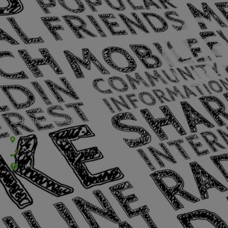
Sede Barra Mansa
Rua Rio Branco, nº107 (2º andar), Centro - Cep: 27.330-030
(24) 3323-2848 ou (24) 3323-2500
De segunda à sexta-feira , das 9h às 17h.