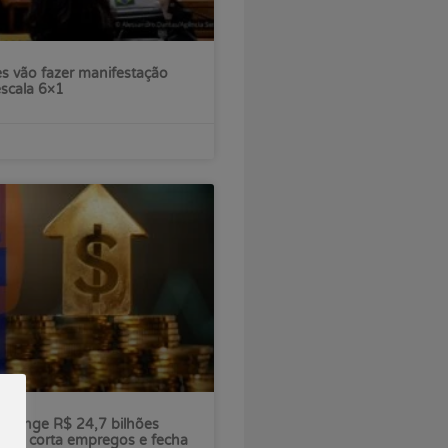
s vão fazer manifestação
escala 6×1
ú atinge R$ 24,7 bilhões
nco corta empregos e fecha