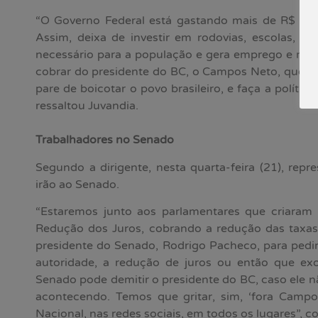
“O Governo Federal está gastando mais de R$ 600
Assim, deixa de investir em rodovias, escolas, s
necessário para a população e gera emprego e rend
cobrar do presidente do BC, o Campos Neto, que fo
pare de boicotar o povo brasileiro, e faça a políti
ressaltou Juvandia.
Trabalhadores no Senado
Segundo a dirigente, nesta quarta-feira (21), repr
irão ao Senado.
“Estaremos junto aos parlamentares que criaram 
Redução dos Juros, cobrando a redução das tax
presidente do Senado, Rodrigo Pacheco, para pedi
autoridade, a redução de juros ou então que e
Senado pode demitir o presidente do BC, caso ele 
acontecendo. Temos que gritar, sim, ‘fora Campo
Nacional, nas redes sociais, em todos os lugares”, c