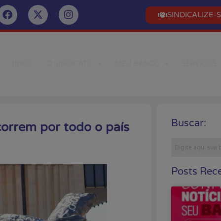
SINDICALIZE-
INÍCIO
O SINDICATO
MEU BANCO
SERVIÇOS
Buscar:
correm por todo o país
Posts Rece