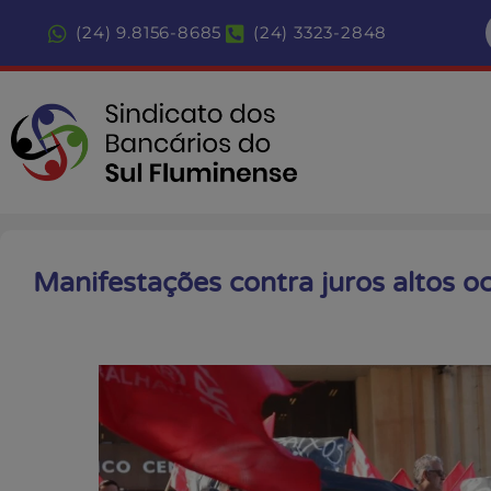
(24) 9.8156-8685
(24) 3323-2848
Manifestações contra juros altos o