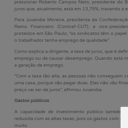
pressionar Roberto Campos Neto, presidente do Ba
juros que, atualmente, está em 13,75%, travando a e
Para Juvandia Moreira, presidenta da Confederaçã
Ramo Financeiro (Contraf-CUT), e vice-presid
protestos em São Paulo, “os sindicatos têm o pape
o trabalhador tenha emprego de qualidade”.
Como explica a dirigente, a taxa de juros, que é def
emprego ou de causar desemprego. Quando está mui
a geração de emprego.
“Com a taxa tão alta, as pessoas não conseguem c
uma casa, porque vão pagar duas. Elas não vão fin
preço vai ser de juros”, afirmou Juvandia.
Gastos públicos
A capacidade de investimento público também é
reduzida com as altas taxas, pois os gastos com os 
muito.