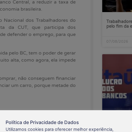
nco Central, a reduzir a taxa de
conomia brasileira.
o Nacional dos Trabalhadores do
Trabalhadore
pelo fim da 
enta da CUT, que participa dos
l de defender o emprego, para que
07/08/2026
inida pelo BC, tem o poder de gerar
to alta, como agora, ela impede
omprar, não conseguem financiar
anciar um carro, porque metade do
 prejudicada porque fica muito
serviços da dívida pública crescem
Política de Privacidade de Dados
Lucro do Ita
Utilizamos cookies para oferecer melhor experiência,
enquanto ba