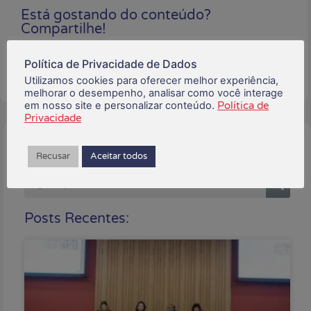
Está gostando do conteúdo?
Compartilhe!
Política de Privacidade de Dados
Utilizamos cookies para oferecer melhor experiência,
melhorar o desempenho, analisar como você interage
em nosso site e personalizar conteúdo.
Política de
Privacidade
Buscar:
Recusar
Aceitar todos
Posts Recentes: