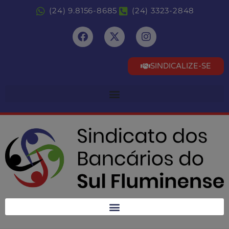
(24) 9.8156-8685
(24) 3323-2848
SINDICALIZE-SE