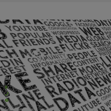
Sede Barra Mansa
Rua Rio Branco, nº107 (2º andar), Centro - Cep: 27.330-030
(24) 3323-2848 ou (24) 3323-2500
De segunda à sexta-feira , das 9h às 17h.
Sede Campestre: