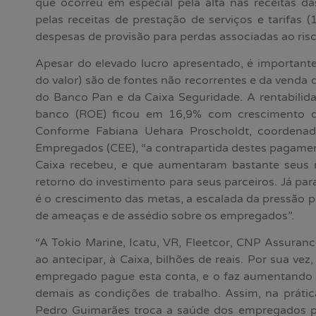
que ocorreu em especial pela alta nas receitas da
pelas receitas de prestação de serviços e tarifas
despesas de provisão para perdas associadas ao risc
Apesar do elevado lucro apresentado, é importante
do valor) são de fontes não recorrentes e da venda 
do Banco Pan e da Caixa Seguridade. A rentabilida
banco (ROE) ficou em 16,9% com crescimento de 
Conforme Fabiana Uehara Proscholdt, coordena
Empregados (CEE), “a contrapartida destes pagamen
Caixa recebeu, e que aumentaram bastante seus r
retorno do investimento para seus parceiros. Já p
é o crescimento das metas, a escalada da pressão 
de ameaças e de assédio sobre os empregados”.
“A Tokio Marine, Icatu, VR, Fleetcor, CNP Assuran
ao antecipar, à Caixa, bilhões de reais. Por sua ve
empregado pague esta conta, e o faz aumentando a
demais as condições de trabalho. Assim, na prátic
Pedro Guimarães troca a saúde dos empregados pe