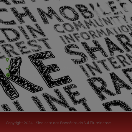
Sede Barra Mansa
Rua Rio Branco, nº107 (2º andar), Centro - Cep: 27.330-030
(24) 3323-2848 ou (24) 3323-2500
De segunda à sexta-feira , das 9h às 17h.
Copyright 2024 - Sindicato dos Bancários do Sul Fluminense