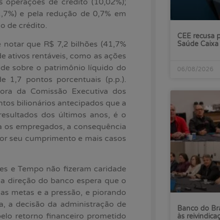
s operações de crédito (10,02%);
 (1,7%) e pela redução de 0,7% em
o de crédito.
CEE recusa p
 notar que R$ 7,2 bilhões (41,7%
Saúde Caixa
de ativos rentáveis, como as ações
de sobre o patrimônio líquido do
06/08/2026
1,7 pontos porcentuais (p.p.).
dora da Comissão Executiva dos
tos bilionários antecipados que a
esultados dos últimos anos, é o
ara os empregados, a consequência
por seu cumprimento e mais casos
ces e Tempo não fizeram caridade
z, a direção do banco espera que o
s metas e a pressão, e piorando
a, a decisão da administração de
Banco do Bra
lo retorno financeiro prometido
às reivindica