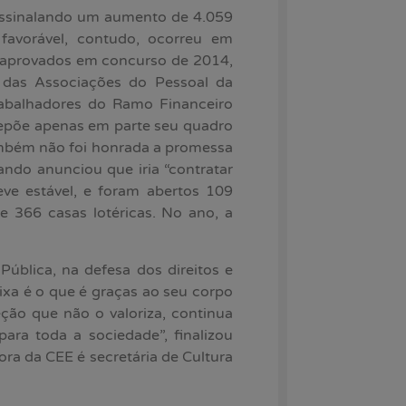
ssinalando um aumento de 4.059
avorável, contudo, ocorreu em
 aprovados em concurso de 2014,
 das Associações do Pessoal da
rabalhadores do Ramo Financeiro
epõe apenas em parte seu quadro
mbém não foi honrada a promessa
ando anunciou que iria “contratar
ve estável, e foram abertos 109
 366 casas lotéricas. No ano, a
ública, na defesa dos direitos e
ixa é o que é graças ao seu corpo
ão que não o valoriza, continua
ara toda a sociedade”, finalizou
ra da CEE é secretária de Cultura