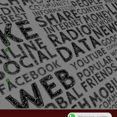
Sede Barra Mansa
Rua Rio Branco, nº107 (2º andar), Centro - Cep: 27.330-030
(24) 3323-2848 ou (24) 3323-2500
De segunda à sexta-feira , das 9h às 17h.
Sede Campestre:
Estrada Governador Chagas Freitas – 3.780 – Colônia Santo
Antônio – Barra Mansa
De terça-feira a domingo, das 9h às 17h
WhatsApp Jurídico