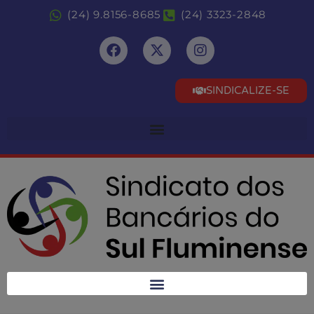
(24) 9.8156-8685
(24) 3323-2848
SINDICALIZE-SE