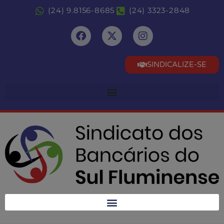
(24) 9.8156-8685
(24) 3323-2848
SINDICALIZE-SE