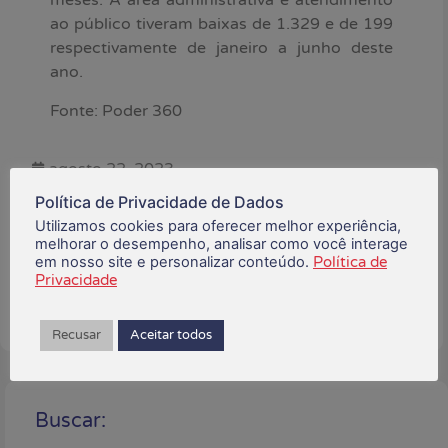
meses. A área administrativa e atendimento
ao público tiveram baixas de 1.329 e de 199
respectivamente de janeiro a junho deste
ano.
Fonte: Poder 360
agosto 22, 2023
Política de Privacidade de Dados
Está gostando do conteúdo?
Utilizamos cookies para oferecer melhor experiência,
Compartilhe!
melhorar o desempenho, analisar como você interage
em nosso site e personalizar conteúdo.
Política de
Privacidade
Recusar
Aceitar todos
Buscar: