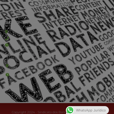
Sede Barra Mansa
Rua Rio Branco, nº107 (2º andar), Centro - Cep: 27.330-030
(24) 3323-2848 ou (24) 3323-2500
De segunda à sexta-feira , das 9h às 17h.
Sede Campestre:
Estrada Governador Chagas Freitas – 3.780 – Colônia Santo
Antônio – Barra Mansa
De terça-feira a domingo, das 9h às 17h
WhatsApp Jurídico
Copyright 2024 - Sindicato dos Bancários do Sul Fluminense