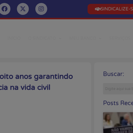
SINDICALIZE-
INÍCIO
O SINDICATO
MEU BANCO
SERVIÇOS
Buscar:
 oito anos garantindo
a na vida civil
Posts Rece