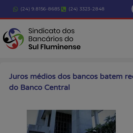
(24) 9.8156-8685
(24) 3323-2848
Juros médios dos bancos batem re
do Banco Central