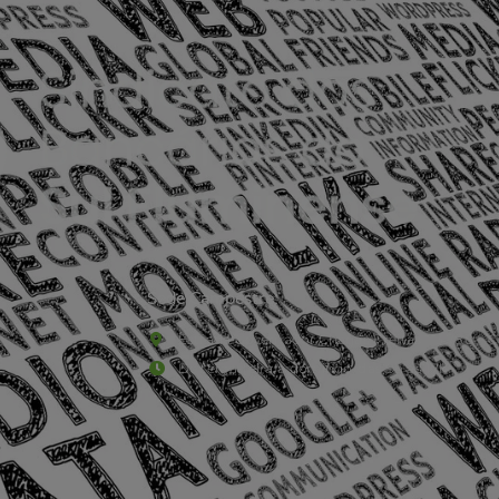
Sede Campestre:
Estrada Governador Chagas Freitas – 3.780 – C
De terça-feira a domingo, das 9h às 17h