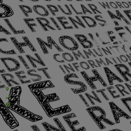
Sede Barra Mansa
Rua Rio Branco, nº107 (2º andar), Centro - Cep: 27.330-030
(24) 3323-2848 ou (24) 3323-2500
De segunda à sexta-feira , das 9h às 17h.