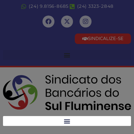
(24) 9.8156-8685
(24) 3323-2848
SINDICALIZE-SE