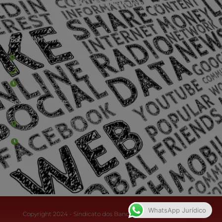
Sede Barra Mansa
Rua Rio Branco, nº107 (2º andar), Centro - Cep: 27.330-030
(24) 3323-2848 ou (24) 3323-2500
De segunda à sexta-feira , das 9h às 17h.
Sede Campestre:
Estrada Governador Chagas Freitas – 3.780 – Colônia Santo
Antônio – Barra Mansa
De terça-feira a domingo, das 9h às 17h
WhatsApp Jurídico
Copyright 2024 - Sindicato dos Bancários do Sul Fluminense