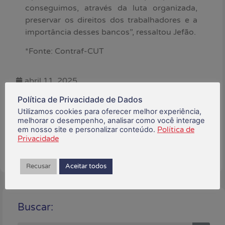
conseguimos, através da luta organizada,
preservar os direitos dos trabalhadores e a
importância desses bancos”, ressaltou Jefão.
*Fonte: Contraf-CUT
abril 11, 2025
Política de Privacidade de Dados
Está gostando do conteúdo?
Utilizamos cookies para oferecer melhor experiência,
Compartilhe!
melhorar o desempenho, analisar como você interage
em nosso site e personalizar conteúdo.
Política de
Privacidade
Recusar
Aceitar todos
Buscar: