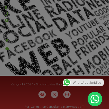
Rua Rio Branco, nº107 (2º andar), Centro - Cep: 27.330-030
(24) 3323-2848 ou (24) 3323-2500
De segunda à sexta-feira , das 9h às 17h.
Sede Campestre:
Estrada Governador Chagas Freitas – 3.780 – Colônia Santo
Antônio – Barra Mansa
De terça-feira a domingo, das 9h às 17h
WhatsApp Jurídico
Copyright 2024 - Sindicato dos Bancários do Sul Fluminense
Por: Conecti-se Consultoria e Serviços de TI