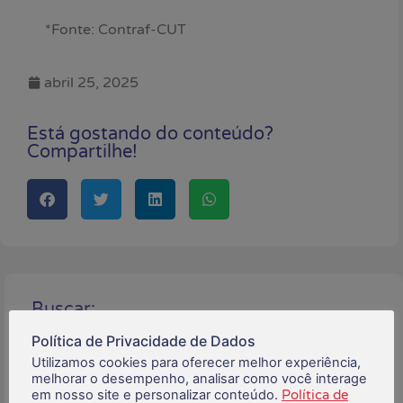
*Fonte: Contraf-CUT
abril 25, 2025
Está gostando do conteúdo?
Compartilhe!
Buscar:
Política de Privacidade de Dados
Utilizamos cookies para oferecer melhor experiência,
melhorar o desempenho, analisar como você interage
Posts Recentes:
em nosso site e personalizar conteúdo.
Política de