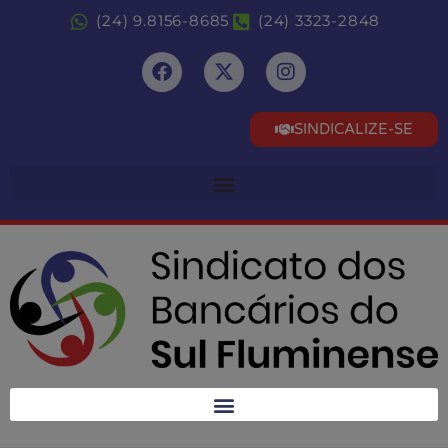
(24) 9.8156-8685
(24) 3323-2848
SINDICALIZE-SE