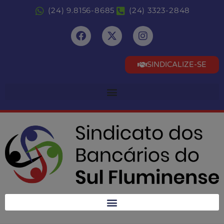
(24) 9.8156-8685
(24) 3323-2848
SINDICALIZE-SE