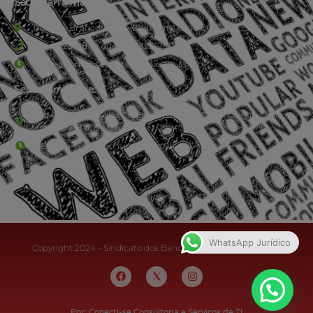
Sede Barra Mansa
Rua Rio Branco, nº107 (2º andar), Centro - Cep: 27.330-030
(24) 3323-2848 ou (24) 3323-2500
De segunda à sexta-feira , das 9h às 17h.
Sede Campestre:
Estrada Governador Chagas Freitas – 3.780 – Colônia Santo
Antônio – Barra Mansa
De terça-feira a domingo, das 9h às 17h
WhatsApp Jurídico
Copyright 2024 - Sindicato dos Bancários do Sul Fluminense
Por: Conecti-se Consultoria e Serviços de TI