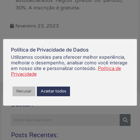
autodeclarados negros (pretos ou pardos),
30%. A inscrição é gratuita.
fevereiro 23, 2023
Está gostando do conteúdo?
Compartilhe!
Política de Privacidade de Dados
Utilizamos cookies para oferecer melhor experiência,
melhorar o desempenho, analisar como você interage
em nosso site e personalizar conteúdo.
Política de
Privacidade
Recusar
Aceitar todos
Buscar:
Posts Recentes: