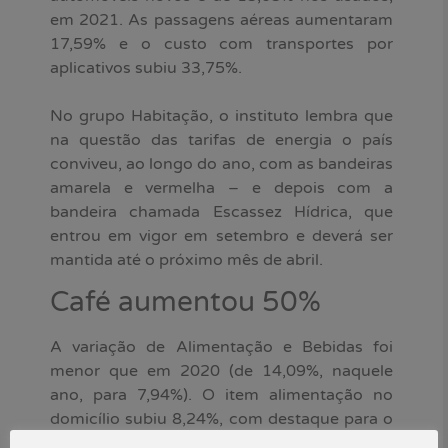
em 2021. As passagens aéreas aumentaram
17,59% e o custo com transportes por
aplicativos subiu 33,75%.
No grupo Habitação, o instituto lembra que
na questão das tarifas de energia o país
conviveu, ao longo do ano, com as bandeiras
amarela e vermelha – e depois com a
bandeira chamada Escassez Hídrica, que
entrou em vigor em setembro e deverá ser
mantida até o próximo mês de abril.
Café aumentou 50%
A variação de Alimentação e Bebidas foi
menor que em 2020 (de 14,09%, naquele
ano, para 7,94%). O item alimentação no
domicílio subiu 8,24%, com destaque para o
café, com aumento de 50,24% e impacto de