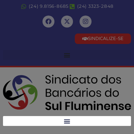
(24) 9.8156-8685
(24) 3323-2848
SINDICALIZE-SE