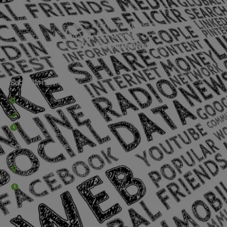
Sede Barra Mansa
Rua Rio Branco, nº107 (2º andar), Centro - Cep: 27.330-030
(24) 3323-2848 ou (24) 3323-2500
De segunda à sexta-feira , das 9h às 17h.
Sede Campestre:
Estrada Governador Chagas Freitas – 3.780 – Colônia Santo
Antônio – Barra Mansa
De terça-feira a domingo, das 9h às 17h