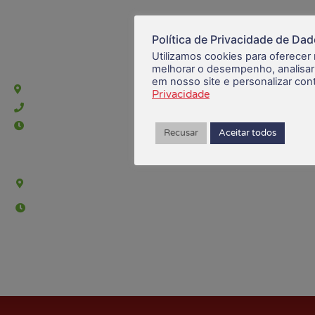
Política de Privacidade de Da
Utilizamos cookies para oferecer
Sede Barra Mansa
melhorar o desempenho, analisar
em nosso site e personalizar co
Rua Rio Branco, nº107 (2º andar), Centro - Cep: 27.330-030
Privacidade
(24) 3323-2848 ou (24) 3323-2500
De segunda à sexta-feira , das 9h às 17h.
Recusar
Aceitar todos
Sede Campestre:
Estrada Governador Chagas Freitas – 3.780 – Colônia Santo
Antônio – Barra Mansa
De terça-feira a domingo, das 9h às 17h