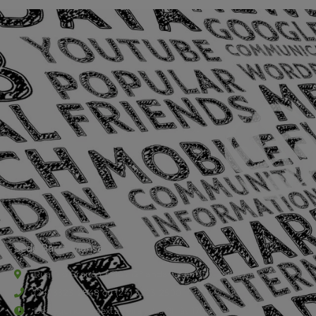
Sede Barra Mansa
Rua Rio Branco, nº107 (2º andar), Centro - Cep: 27.330-030
(24) 3323-2848 ou (24) 3323-2500
De segunda à sexta-feira , das 9h às 17h.