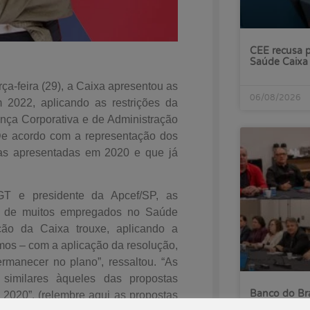
CEE recusa p
Saúde Caixa
a-feira (29), a Caixa apresentou as
06/08/2026
 2022, aplicando as restrições da
nça Corporativa e de Administração
De acordo com a representação dos
as apresentadas em 2020 e que já
T e presidente da Apcef/SP, as
ia de muitos empregados no Saúde
ção da Caixa trouxe, aplicando a
os – com a aplicação da resolução,
rmanecer no plano”, ressaltou. “As
 similares àqueles das propostas
Banco do Bra
2020”. (relembre aqui as propostas
às reivindica