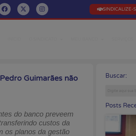
SINDICALIZE-
INÍCIO
O SINDICATO
MEU BANCO
SERVIÇOS
Buscar:
o Pedro Guimarães não
Posts Rece
antes do banco preveem
transferindo custos da
 os planos da gestão