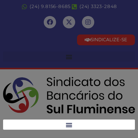
(24) 9.8156-8685
(24) 3323-2848
SINDICALIZE-SE