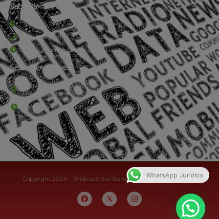
Sede Barra Mansa
Rua Rio Branco, nº107 (2º andar), Centro - Cep: 27.330-030
(24) 3323-2848 ou (24) 3323-2500
De segunda à sexta-feira , das 9h às 17h.
Sede Campestre:
Estrada Governador Chagas Freitas – 3.780 – Colônia Santo
Antônio – Barra Mansa
De terça-feira a domingo, das 9h às 17h
WhatsApp Jurídico
Copyright 2024 - Sindicato dos Bancários do Sul Fluminense