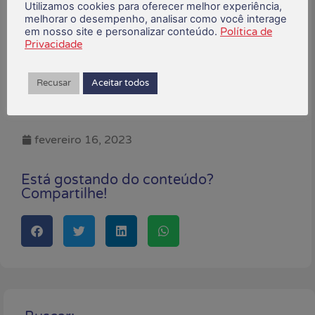
Utilizamos cookies para oferecer melhor experiência,
simulações dos ganhos para a categoria,
melhorar o desempenho, analisar como você interage
caso haja correção para as demais faixas no
em nosso site e personalizar conteúdo.
Política de
Privacidade
mesmo percentual. Confira abaixo:
Recusar
Aceitar todos
fevereiro 16, 2023
Está gostando do conteúdo?
Compartilhe!