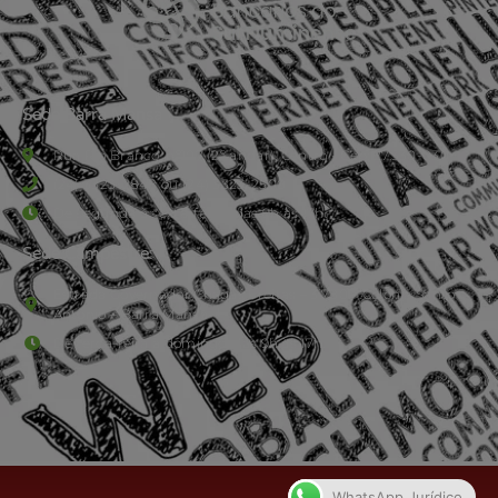
Sede Barra Mansa
Rua Rio Branco, nº107 (2º andar), Centro - Cep: 27.330-030
(24) 3323-2848 ou (24) 3323-2500
De segunda à sexta-feira , das 9h às 17h.
Sede Campestre:
Estrada Governador Chagas Freitas – 3.780 – Colônia Santo
Antônio – Barra Mansa
De terça-feira a domingo, das 9h às 17h
WhatsApp Jurídico