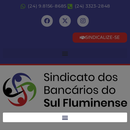
(24) 9.8156-8685
(24) 3323-2848
SINDICALIZE-SE