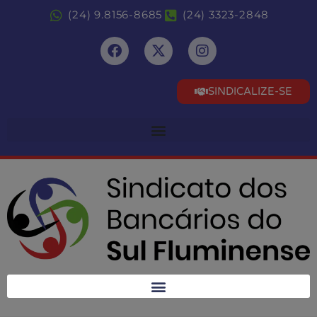
(24) 9.8156-8685
(24) 3323-2848
SINDICALIZE-SE