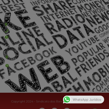
Sede Barra Mansa
Rua Rio Branco, nº107 (2º andar), Centro - Cep: 27.330-030
(24) 3323-2848 ou (24) 3323-2500
De segunda à sexta-feira , das 9h às 17h.
Sede Campestre:
Estrada Governador Chagas Freitas – 3.780 – Colônia Santo
Antônio – Barra Mansa
De terça-feira a domingo, das 9h às 17h
WhatsApp Jurídico
Copyright 2024 - Sindicato dos Bancários do Sul Fluminense