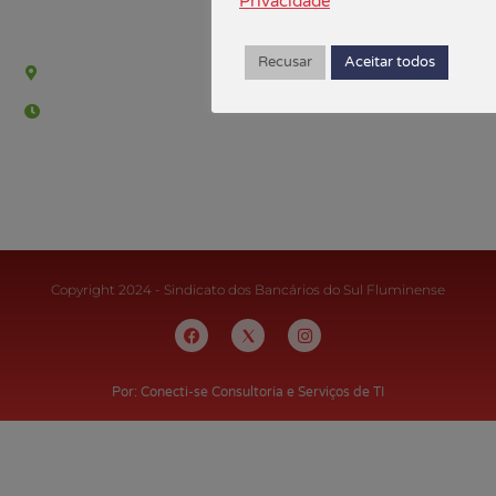
Privacidade
Sede Campestre:
Recusar
Aceitar todos
Estrada Governador Chagas Freitas – 3.780 – Colônia Santo
Antônio – Barra Mansa
De terça-feira a domingo, das 9h às 17h
Copyright 2024 - Sindicato dos Bancários do Sul Fluminense
Por: Conecti-se Consultoria e Serviços de TI