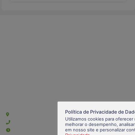
Sede Barra Mansa
Política de Privacidade de Da
Rua Rio Branco, nº107 (2º andar), Centro - Cep: 27.330-030
Utilizamos cookies para oferecer
(24) 3323-2848 ou (24) 3323-2500
melhorar o desempenho, analisar
em nosso site e personalizar co
De segunda à sexta-feira , das 9h às 17h.