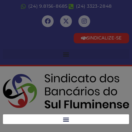
(24) 9.8156-8685
(24) 3323-2848
SINDICALIZE-SE