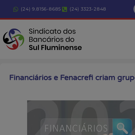
(24) 9.8156-8685
(24) 3323-2848
Financiários e Fenacrefi criam grup