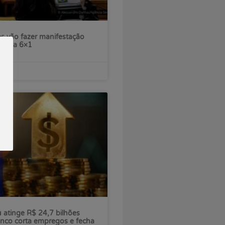
s vão fazer manifestação
escala 6×1
ú atinge R$ 24,7 bilhões
nco corta empregos e fecha