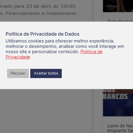
cado para 23 de abril, às 15h30,
to, Financiamento e Investimento
Trabalhadore
pelo fim da 
Política de Privacidade de Dados
Utilizamos cookies para oferecer melhor experiência,
07/08/2026
melhorar o desempenho, analisar como você interage em
nosso site e personalizar conteúdo.
Política de
Privacidade
Recusar
Aceitar todos
Lucro do Ita
enquanto ba